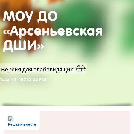
МОУ ДО
«Арсеньевская
ДШИ»
Версия для слабовидящих
Тел.: +7 48733 21945
Решаем вместе