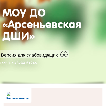
МОУ ДО
«Арсеньевская
ДШИ»
Версия для слабовидящих
Тел.: +7 48733 21945
Решаем вместе