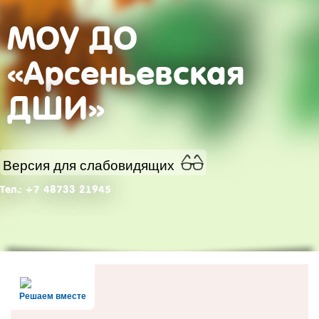
МОУ ДО
«Арсеньевская
ДШИ»
Версия для слабовидящих
Тел.: +7 48733 21945
Решаем вместе