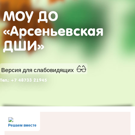
МОУ ДО
«Арсеньевская
ДШИ»
Версия для слабовидящих
Тел.: +7 48733 21945
Решаем вместе