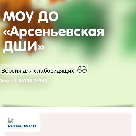
МОУ ДО
«Арсеньевская
ДШИ»
Версия для слабовидящих
Тел.: +7 48733 21945
Решаем вместе