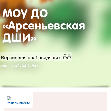
МОУ ДО
«Арсеньевская
ДШИ»
Версия для слабовидящих
Тел.: +7 48733 21945
Решаем вместе