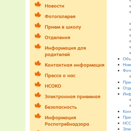
Новости
Фотогалерея
Прием в школу
Отделения
Информация для
родителей
Объ
Нов
Контактная информация
Фот
Пресса о нас
При
НСОКО
Отд
Инф
Электронная приемная
Безопасность
Кон
Пре
Информация
НС
Роспотребнадзора
Эле