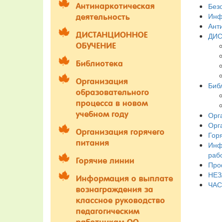
Без
Антинаркотическая
Инф
деятельность
Ант
ДИСТАНЦИОННОЕ
ДИС
ОБУЧЕНИЕ
Библиотека
Организация
Биб
образовательного
процесса в новом
учебном году
Орг
Орг
Организация горячего
Гор
питания
Инф
раб
Горячие линии
Про
НЕЗ
Информация о выплате
ЧАС
вознаграждения за
классное руководство
педагогическим