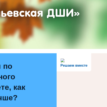
ньевская ДШИ»
 по
Решаем вместе
ного
те, как
чше?