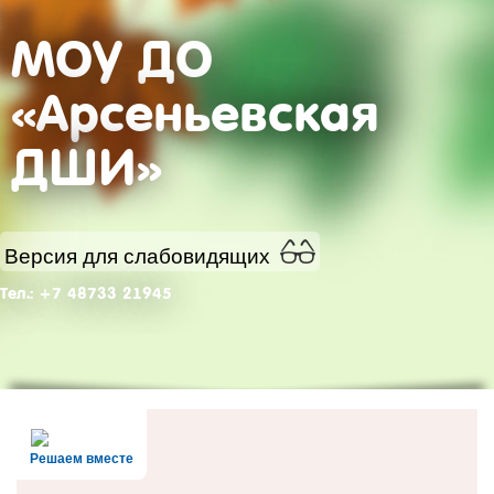
МОУ ДО
«Арсеньевская
ДШИ»
Версия для слабовидящих
Тел.: +7 48733 21945
Решаем вместе