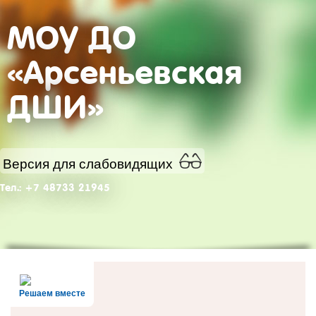
МОУ ДО
«Арсеньевская
ДШИ»
Версия для слабовидящих
Тел.: +7 48733 21945
Решаем вместе