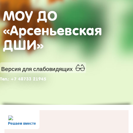
МОУ ДО
«Арсеньевская
ДШИ»
Версия для слабовидящих
Тел.: +7 48733 21945
Решаем вместе