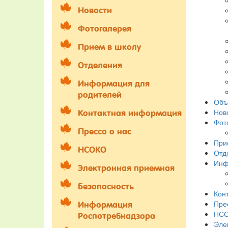
Новости
Фотогалерея
Прием в школу
Отделения
Информация для
родителей
Объ
Нов
Контактная информация
Фот
Пресса о нас
При
НСОКО
Отд
Инф
Электронная приемная
Безопасность
Кон
Пре
Информация
НС
Роспотребнадзора
Эле