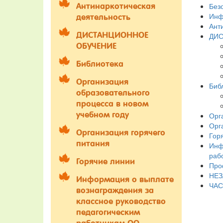
Без
Антинаркотическая
Инф
деятельность
Ант
ДИСТАНЦИОННОЕ
ДИС
ОБУЧЕНИЕ
Библиотека
Организация
Биб
образовательного
процесса в новом
учебном году
Орг
Орг
Организация горячего
Гор
питания
Инф
раб
Горячие линии
Про
НЕЗ
Информация о выплате
ЧАС
вознаграждения за
классное руководство
педагогическим