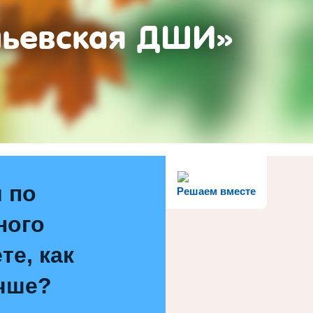
ньевская ДШИ»
 по
Решаем вместе
ного
те, как
чше?