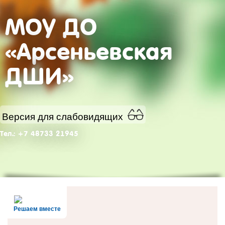
МОУ ДО
«Арсеньевская
ДШИ»
Версия для слабовидящих
Тел.: +7 48733 21945
Решаем вместе