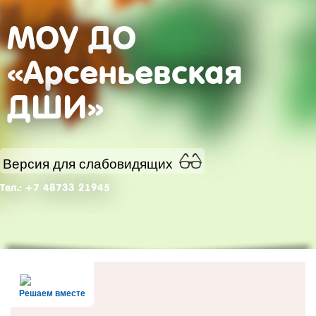
МОУ ДО
«Арсеньевская
ДШИ»
Версия для слабовидящих
Тел.: +7 48733 21945
Решаем вместе