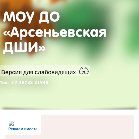
МОУ ДО
«Арсеньевская
ДШИ»
Версия для слабовидящих
Тел.: +7 48733 21945
Решаем вместе