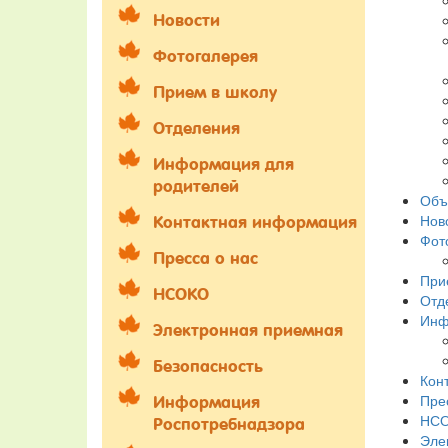
Новости
Фотогалерея
Прием в школу
Отделения
Информация для
родителей
Объ
Нов
Контактная информация
Фот
Пресса о нас
При
НСОКО
Отд
Инф
Электронная приемная
Безопасность
Кон
Пре
Информация
НС
Роспотребнадзора
Эле