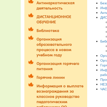
Без
Антинаркотическая
Инф
деятельность
Ант
ДИСТАНЦИОННОЕ
ДИС
ОБУЧЕНИЕ
Библиотека
Организация
Биб
образовательного
процесса в новом
учебном году
Орг
Орг
Организация горячего
Гор
питания
Инф
раб
Горячие линии
Про
НЕЗ
Информация о выплате
ЧАС
вознаграждения за
классное руководство
педагогическим