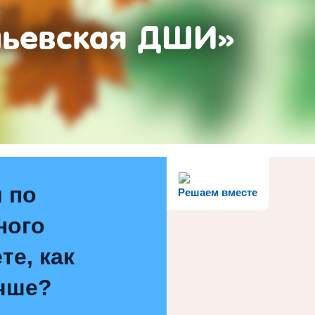
ньевская ДШИ»
 по
Решаем вместе
ного
те, как
чше?