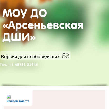
МОУ ДО
«Арсеньевская
ДШИ»
Версия для слабовидящих
Тел.: +7 48733 21945
Решаем вместе