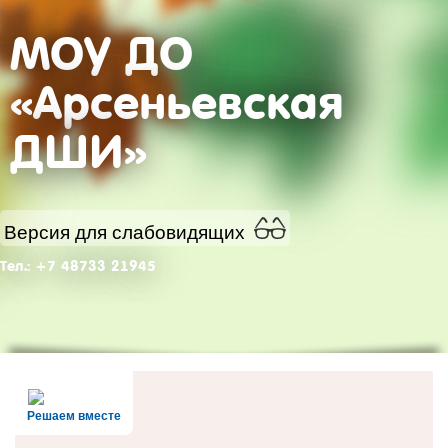
МОУ ДО
«Арсеньевская
ДШИ»
Версия для слабовидящих
Тел.: +7 48733 21945
Решаем вместе