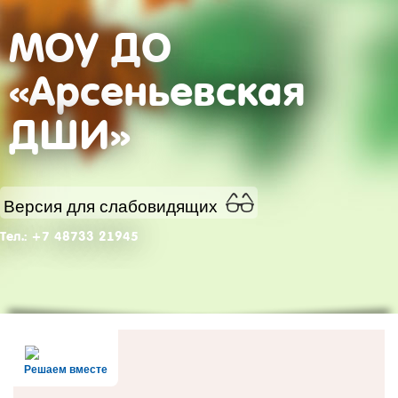
МОУ ДО
«Арсеньевская
ДШИ»
Версия для слабовидящих
Тел.: +7 48733 21945
Решаем вместе