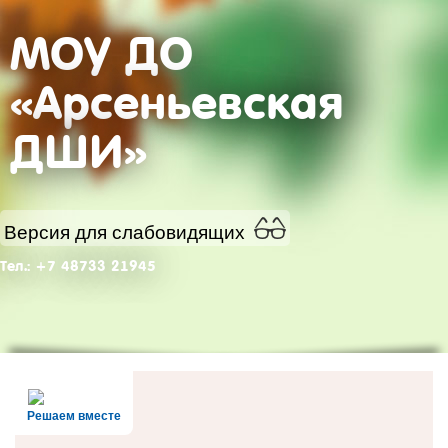
МОУ ДО
«Арсеньевская
ДШИ»
Версия для слабовидящих
Тел.: +7 48733 21945
Решаем вместе