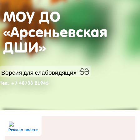
МОУ ДО
«Арсеньевская
ДШИ»
Версия для слабовидящих
Тел.: +7 48733 21945
Решаем вместе