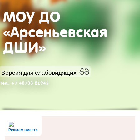
МОУ ДО
«Арсеньевская
ДШИ»
Версия для слабовидящих
Тел.: +7 48733 21945
Решаем вместе