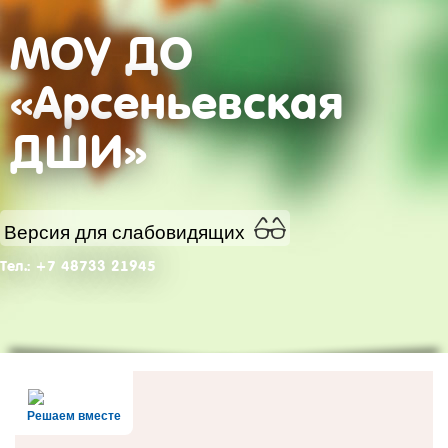
МОУ ДО
«Арсеньевская
ДШИ»
Версия для слабовидящих
Тел.: +7 48733 21945
Решаем вместе