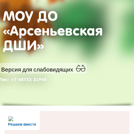
МОУ ДО
«Арсеньевская
ДШИ»
Версия для слабовидящих
Тел.: +7 48733 21945
Решаем вместе