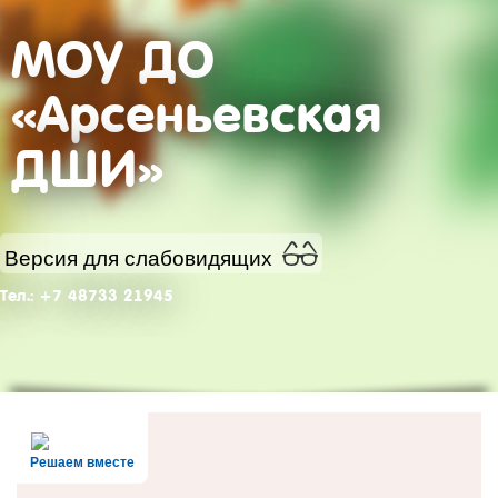
МОУ ДО
«Арсеньевская
ДШИ»
Версия для слабовидящих
Тел.: +7 48733 21945
Решаем вместе