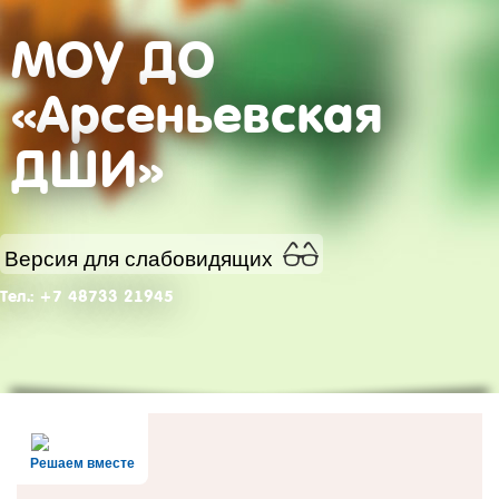
МОУ ДО
«Арсеньевская
ДШИ»
Версия для слабовидящих
Тел.: +7 48733 21945
Решаем вместе