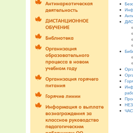
Без
Антинаркотическая
Инф
деятельность
Ант
ДИСТАНЦИОННОЕ
ДИС
ОБУЧЕНИЕ
Библиотека
Организация
Биб
образовательного
процесса в новом
учебном году
Орг
Орг
Организация горячего
Гор
питания
Инф
раб
Горячие линии
Про
НЕЗ
Информация о выплате
ЧАС
вознаграждения за
классное руководство
педагогическим