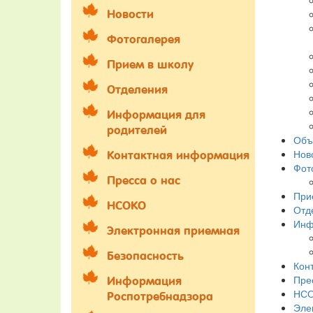
Новости
Фотогалерея
Прием в школу
Отделения
Информация для
родителей
Объ
Нов
Контактная информация
Фот
Пресса о нас
При
НСОКО
Отд
Инф
Электронная приемная
Безопасность
Кон
Пре
Информация
НС
Роспотребнадзора
Эле