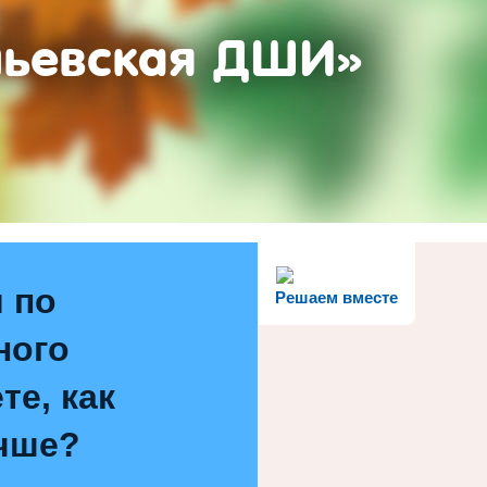
ньевская ДШИ»
 по
Решаем вместе
ного
те, как
чше?