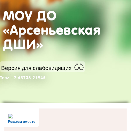
МОУ ДО
«Арсеньевская
ДШИ»
Версия для слабовидящих
Тел.: +7 48733 21945
Решаем вместе