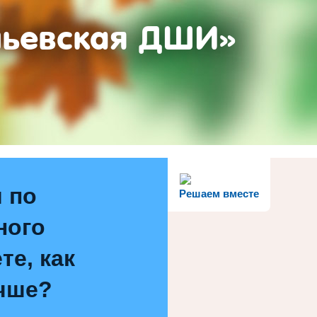
ньевская ДШИ»
 по
Решаем вместе
ного
те, как
чше?