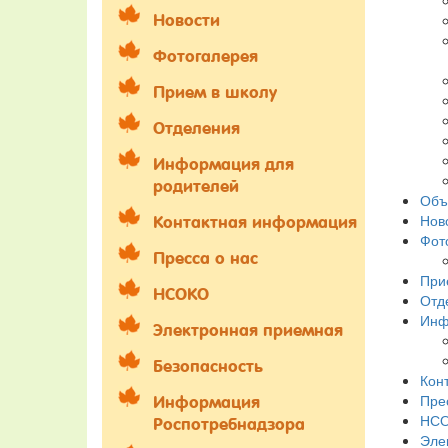
Новости
Фотогалерея
Прием в школу
Отделения
Информация для
родителей
Объ
Нов
Контактная информация
Фот
Пресса о нас
При
НСОКО
Отд
Инф
Электронная приемная
Безопасность
Кон
Пре
Информация
НС
Роспотребнадзора
Эле