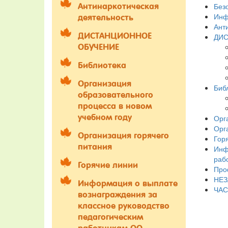
Без
Антинаркотическая
Инф
деятельность
Ант
ДИСТАНЦИОННОЕ
ДИС
ОБУЧЕНИЕ
Библиотека
Организация
Биб
образовательного
процесса в новом
учебном году
Орг
Орг
Организация горячего
Гор
питания
Инф
раб
Горячие линии
Про
НЕЗ
Информация о выплате
ЧАС
вознаграждения за
классное руководство
педагогическим