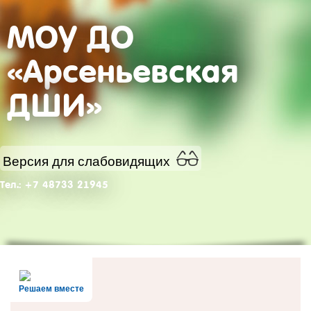
МОУ ДО
«Арсеньевская
ДШИ»
Версия для слабовидящих
Тел.: +7 48733 21945
Решаем вместе