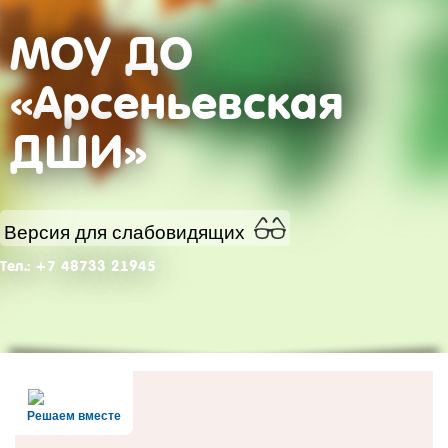
МОУ ДО
«Арсеньевская
ДШИ»
Версия для слабовидящих
Тел.: +7 48733 21945
Решаем вместе