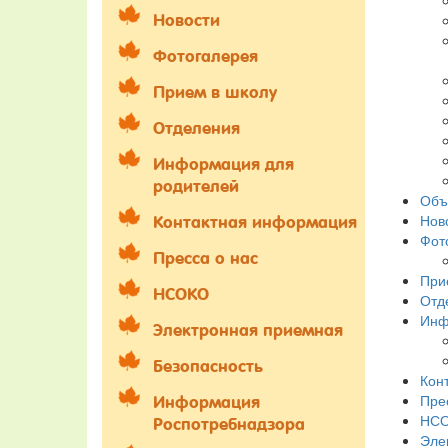
Новости
Фотогалерея
Прием в школу
Отделения
Информация для
родителей
Объ
Нов
Контактная информация
Фот
Пресса о нас
При
НСОКО
Отд
Инф
Электронная приемная
Безопасность
Кон
Пре
Информация
НС
Роспотребнадзора
Эле