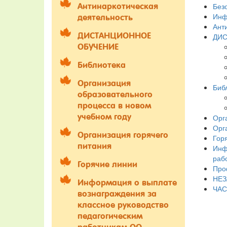
Без
Антинаркотическая
Инф
деятельность
Ант
ДИСТАНЦИОННОЕ
ДИС
ОБУЧЕНИЕ
Библиотека
Организация
Биб
образовательного
процесса в новом
учебном году
Орг
Орг
Организация горячего
Гор
питания
Инф
раб
Горячие линии
Про
НЕЗ
Информация о выплате
ЧАС
вознаграждения за
классное руководство
педагогическим