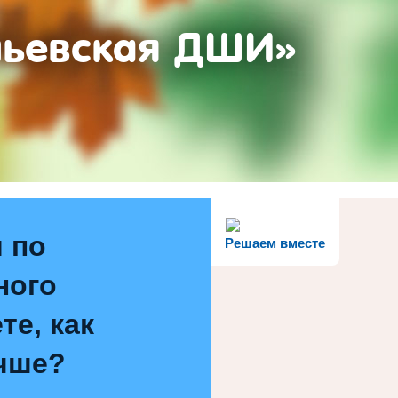
ньевская ДШИ»
 по
Решаем вместе
ного
те, как
чше?