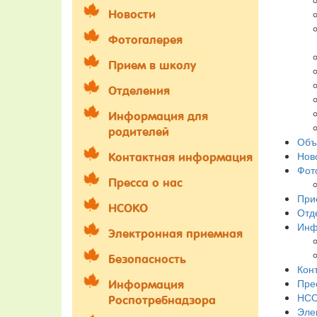
Новости
Фотогалерея
Прием в школу
Отделения
Информация для
родителей
Объ
Нов
Контактная информация
Фот
Пресса о нас
При
НСОКО
Отд
Инф
Электронная приемная
Безопасность
Кон
Пре
Информация
НС
Роспотребнадзора
Эле