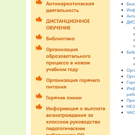
Без
Антинаркотическая
Инф
деятельность
Ант
ДИСТАНЦИОННОЕ
ДИС
ОБУЧЕНИЕ
Библиотека
Организация
Биб
образовательного
процесса в новом
учебном году
Орг
Орг
Организация горячего
Гор
питания
Инф
раб
Горячие линии
Про
НЕЗ
Информация о выплате
ЧАС
вознаграждения за
классное руководство
педагогическим