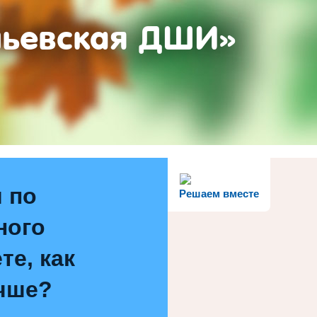
ньевская ДШИ»
 по
Решаем вместе
ного
те, как
чше?