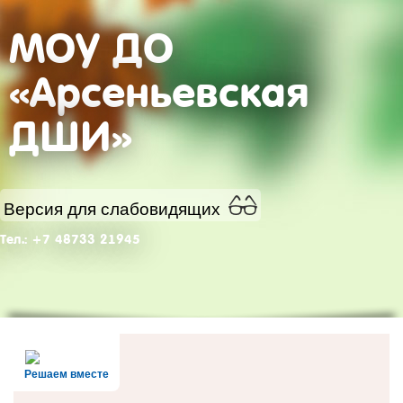
МОУ ДО
«Арсеньевская
ДШИ»
Версия для слабовидящих
Тел.: +7 48733 21945
Решаем вместе