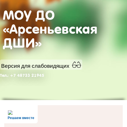
МОУ ДО
«Арсеньевская
ДШИ»
Версия для слабовидящих
Тел.: +7 48733 21945
Решаем вместе