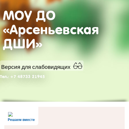
МОУ ДО
«Арсеньевская
ДШИ»
Версия для слабовидящих
Тел.: +7 48733 21945
Решаем вместе