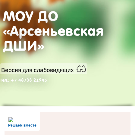
МОУ ДО
«Арсеньевская
ДШИ»
Версия для слабовидящих
Тел.: +7 48733 21945
Решаем вместе