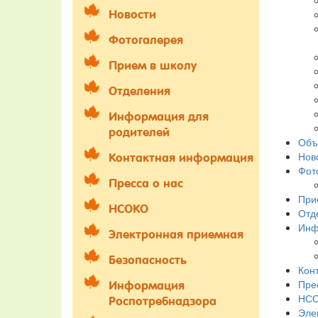
Новости
Фотогалерея
Прием в школу
Отделения
Информация для
родителей
Объ
Нов
Контактная информация
Фот
Пресса о нас
При
НСОКО
Отд
Инф
Электронная приемная
Безопасность
Кон
Пре
Информация
НС
Роспотребнадзора
Эле