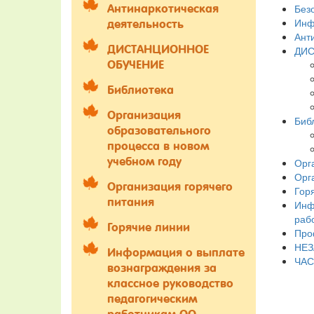
Без
Антинаркотическая
Инф
деятельность
Ант
ДИСТАНЦИОННОЕ
ДИС
ОБУЧЕНИЕ
Библиотека
Организация
Биб
образовательного
процесса в новом
учебном году
Орг
Орг
Организация горячего
Гор
питания
Инф
раб
Горячие линии
Про
НЕЗ
Информация о выплате
ЧАС
вознаграждения за
классное руководство
педагогическим