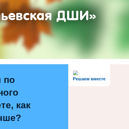
ньевская ДШИ»
 по
Решаем вместе
ного
те, как
чше?